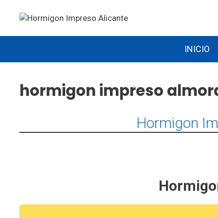
Saltar
al
contenido
INICIO
hormigon impreso almora
Hormigon Im
Hormigon