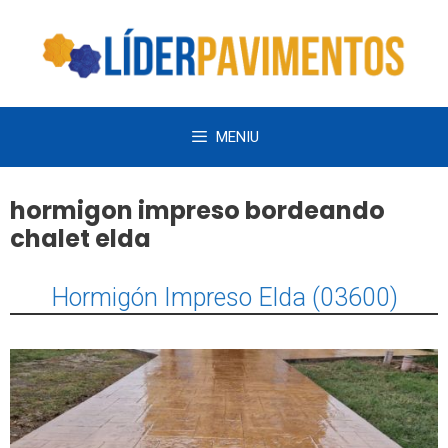
Saltar
al
contenido
MENIU
hormigon impreso bordeando
chalet elda
Hormigón Impreso Elda (03600)