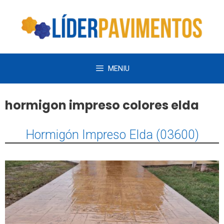
Saltar
al
contenido
MENIU
hormigon impreso colores elda
Hormigón Impreso Elda (03600)