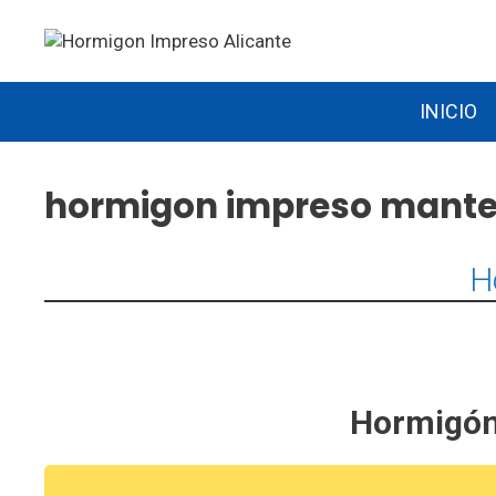
Saltar
al
contenido
INICIO
hormigon impreso mante
H
Hormigón 