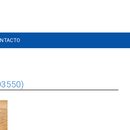
NTACTO
03550)