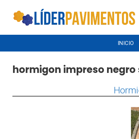
Saltar
al
contenido
INICIO
hormigon impreso negro 
Hormi