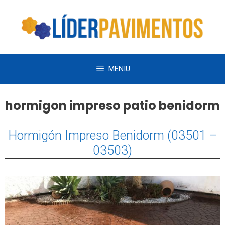
Saltar
al
contenido
MENIU
hormigon impreso patio benidorm
Hormigón Impreso Benidorm (03501 –
03503)