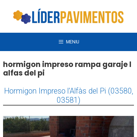
Saltar
al
contenido
MENIU
hormigon impreso rampa garaje l
alfas del pi
Hormigon Impreso l’Alfàs del Pi (03580,
03581)