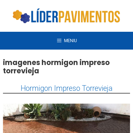
Saltar
al
contenido
MENIU
imagenes hormigon impreso
torrevieja
Hormigon Impreso Torrevieja