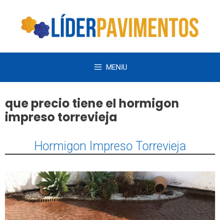
Saltar
al
contenido
MENIU
que precio tiene el hormigon
impreso torrevieja
Hormigon Impreso Torrevieja