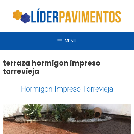
Saltar
al
contenido
MENIU
terraza hormigon impreso
torrevieja
Hormigon Impreso Torrevieja