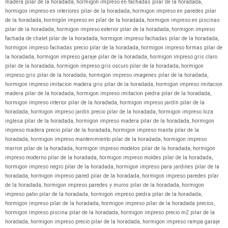
madera pilar de la horadada
,
hormigon impreso en fachadas pilar de la horadada
,
hormigon impreso en interiores pilar de la horadada
,
hormigon impreso en paredes pilar
de la horadada
,
hormigón impreso en pilar de la horadada
,
hormigon impreso en piscinas
pilar de la horadada
,
hormigon impreso exterior pilar de la horadada
,
hormigon impreso
fachada de chalet pilar de la horadada
,
hormigon impreso fachadas pilar de la horadada
,
hormigon impreso fachadas precio pilar de la horadada
,
hormigon impreso formas pilar de
la horadada
,
hormigon impreso garaje pilar de la horadada
,
hormigon impreso gris claro
pilar de la horadada
,
hormigon impreso gris oscuro pilar de la horadada
,
hormigon
impreso gris pilar de la horadada
,
hormigon impreso imagenes pilar de la horadada
,
hormigon impreso imitacion madera gris pilar de la horadada
,
hormigon impreso imitacion
madera pilar de la horadada
,
hormigon impreso imitacion piedra pilar de la horadada
,
hormigon impreso interior pilar de la horadada
,
hormigon impreso jardín pilar de la
horadada
,
hormigon impreso jardín precio pilar de la horadada
,
hormigon impreso loza
inglesa pilar de la horadada
,
hormigon impreso madera pilar de la horadada
,
hormigon
impreso madera precio pilar de la horadada
,
hormigon impreso manta pilar de la
horadada
,
hormigon impreso mantenimiento pilar de la horadada
,
hormigon impreso
marron pilar de la horadada
,
hormigon impreso modelos pilar de la horadada
,
hormigon
impreso moderno pilar de la horadada
,
hormigon impreso moldes pilar de la horadada
,
hormigon impreso negro pilar de la horadada
,
hormigon impreso para jardines pilar de la
horadada
,
hormigon impreso pared pilar de la horadada
,
hormigon impreso paredes pilar
de la horadada
,
hormigon impreso paredes y muros pilar de la horadada
,
hormigon
impreso patio pilar de la horadada
,
hormigon impreso piedra pilar de la horadada
,
hormigon impreso pilar de la horadada
,
hormigon impreso pilar de la horadada precios
,
hormigon impreso piscina pilar de la horadada
,
hormigon impreso precio m2 pilar de la
horadada
,
hormigon impreso precio pilar de la horadada
,
hormigon impreso rampa garaje