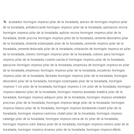
Etiquetas
acabados hormigon impreso pilar de la horadada
,
aceras de hormigon impreso pilar
de la horadada
,
antideslizante hormigon impreso pilar de la horadada
,
aplicacion resina
hormigon impreso pilar de la horadada
,
aplicar resina hormigon impreso pilar de la
horadada
,
borde piscina hormigon impreso pilar de la horadada
,
cemento decorativo pilar
de la horadada
,
cemento estampado pilar de la horadada
,
cemento impreso pilar de la
horadada
,
cemento texturado pilar de la horadada
,
colocación de hormigón impreso en pilar
de la horadada
,
colores hormigon impreso pilar de la horadada
,
colores para hormigon
impreso pilar de la horadada
,
cuanto cuesta el hormigon impreso pilar de la horadada
,
ejecucion hormigon impreso pilar de la horadada
,
empresas de hormigon impreso en pilar
de la horadada
,
empresas hormigon impreso pilar de la horadada
,
escaleras hormigon
impreso pilar de la horadada
,
fachada hormigon impreso pilar de la horadada
,
hormigon
decorativo pilar de la horadada
,
hormigon estampado pilar de la horadada
,
hormigon
impreso 1 cm pilar de la horadada
,
hormigon impreso 2 cm pilar de la horadada
,
hormigon
impreso abanico pilar de la horadada
,
hormigon impreso acabado madera pilar de la
horadada
,
hormigon impreso adoquin pilar de la horadada
,
hormigon impreso alrededor
pincinas pilar de la horadada
,
hormigon impreso beige pilar de la horadada
,
hormigon
impreso blanco pilar de la horadada
,
hormigon impreso bordeando chalet pilar de la
horadada
,
hormigon impreso caminos chalet pilar de la horadada
,
hormigon impreso
catalogo pilar de la horadada
,
hormigon impreso cerca de mi pilar de la horadada
,
hormigon impreso color blanco pilar de la horadada
,
hormigon impreso colores pilar de la
horadada
,
hormigon impreso disenos pilar de la horadada
,
hormigon impreso efecto