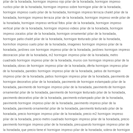
pilar de la horadada
,
hormigon impreso rojo pilar de la horadada
,
hormigon impreso
rustico pilar de la horadada
,
hormigon impreso sobre hormigon pilar de la horadada
,
hormigon impreso suelo pilar de la horadada
,
hormigon impreso terraza chalet pilar de la
horadada
,
hormigon impreso terraza pilar de la horadada
,
hormigon impreso verde pilar de
la horadada
,
hormigon impreso vertical fotos pilar de la horadada
,
hormigon impreso
vertical pilar de la horadada
,
hormigon impreso videos pilar de la horadada
,
hormigon
impreso zocalos pilar de la horadada
,
hormigon ornamental pilar de la horadada
,
hormigon patio chalet pilar de la horadada
,
hormigon texturado pilar de la horadada
,
hormihon impreso suelo pilar de la horadada
,
imagenes hormigon impreso pilar de la
horadada
,
jardines con hormigon impreso pilar de la horadada
,
jardines hormigon impreso
decoracion pilar de la horadada
,
m2 hormigon impreso pilar de la horadada
,
metro
cuadrado hormigon impreso pilar de la horadada
,
muros con hormigon impreso pilar de la
horadada
,
obras de hormigon impreso pilar de la horadada
,
oferta hormigon impreso pilar
de la horadada
,
paredes hormigon impreso pilar de la horadada
,
patios de hormigon
impreso pilar de la horadada
,
patios hormigon impreso pilar de la horadada
,
pavimento de
hormigon decorativo pilar de la horadada
,
pavimento de hormigon estampado pilar de la
horadada
,
pavimento de hormigon impreso pilar de la horadada
,
pavimento de hormigon
ornamental pilar de la horadada
,
pavimento de hormigon texturado pilar de la horadada
,
pavimento decorativo pilar de la horadada
,
pavimento estampado pilar de la horadada
,
pavimento hormigon impreso pilar de la horadada
,
pavimento impreso pilar de la
horadada
,
pavimento ornamental pilar de la horadada
,
pavimento texturado pilar de la
horadada
,
precio hormigon impreso pilar de la horadada
,
precio m2 hormigon impreso
pilar de la horadada
,
precio metro cuadrado hormigon impreso pilar de la horadada
,
precio
pavimento hormigon impreso pilar de la horadada
,
presupuesto hormigon impreso pilar de
la horadada
,
que precio tiene el hormigon impreso pilar de la horadada
,
solera de hormigon